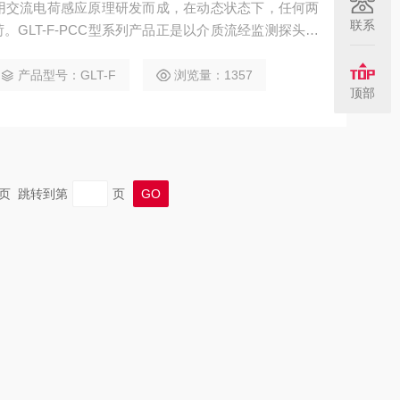
用交流电荷感应原理研发而成，在动态状态下，任何两
联系
GLT-F-PCC型系列产品正是以介质流经监测探头时
号为基础进行煤粉流各项参数测量的。
产品型号：GLT-F
浏览量：1357
顶部
 末页 跳转到第
页