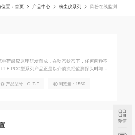
前位置：
首页
产品中心
粉尘仪系列
风粉在线监测
流电荷感应原理研发而成，在动态状态下，任何两种不
T-F-PCC型系列产品正是以介质流经监测探头时与探
基础进行煤粉流各项参数测量的。
产品型号：GLT-F
浏览量：1560
微信
置