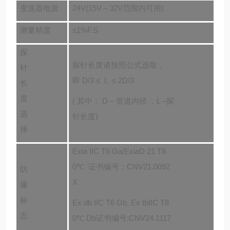
变送器电源
24V(15V～32V范围内可用)
测量精度
±1%
F.S
探
探针长度请按照公式选取，
针
即 D/3 ≤ L ≤ 2D/3
长
度
( 其中： D – 管道内径 ，L –探
选
针长度)
择
Exia IIC T6 Ga/
ExiaD 21 T8
0
℃
证书
编号：
CNV21.0092
防
X
爆
标
Ex db
IIC
T6 Gb, Ex tb
IIC
T8
志
0℃ Db证书
编号:CNV24.1117