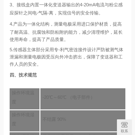
3
、接线盒内置一体化变送器输出的
4-20mA
电流与粉尘感
应探针之间电-气隔-离
，实现信号的安全传输。
4
.
产品为一体化结构，测量电极采用进口保护材质，提高
了耐高温、抗腐蚀和防粘附的能力，减少清理维护，延长
使用寿命，提高了产品质量。
5.
传感器主体部分采用专-利气密连接件设计严防被测气体
泄漏和测量电极因受压向外冲击挤出，保障了变送器和工
作人员的安全。
四、技术规范
操作环境温
-20℃～60℃ （电子部件）
度
操作环境湿
不结露 90%
度
联系