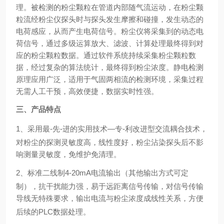
理。被检测的粉尘颗粒在管道内部随气流运动，在粉尘颗
粒流经粉尘仪探头时与探头发生摩擦和碰撞，发生动态的
电荷感应，从而产生电荷信号。粉尘仪将采集到的动态电
荷信号，通过多级运算放大、滤波、计算处理最终得到对
应的粉尘颗粒数据。通过软件系统持续采集粉尘颗粒数
据，经过复杂的算法统计，最终得到粉尘浓度。
静电检测
原理应用广泛，适用于气固两相流的检测环境，采集过程
无需人工干预，高效便捷，数据实时性强。
三
、产品特点
1
、采用最-先-进的实用技术—专-利改进型交流耦合技术，
对粉尘的探测灵敏度高，线性度好，粉尘沾染探头后不影
响测量灵敏度，免维护免清理。
2
、标准二线制
4-20mA
电流输出（其他输出方式可定
制），抗干扰能力强，易于远距离信号传输，对信号传输
导线无特殊要求，输出电流与粉尘浓度成线性关系，方便
后续的
PLC
数据处理。