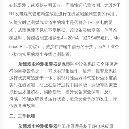
在线监测，或粉状材料回收、产品输送总量监测
。
尤其对
T
RT
发电煤气管道粉尘浓度进行在线监测起到重要的作用，
它能实时监测煤气管道中的粉尘是否符合
TRT
发电的要
求，从而保障了风机不受磨损。该设备灵敏度高，信号准
确及时，传感器能直接输出
4
～
20mA
（或
RS485
通讯，
Mo
dbus RTU
协议）
，减少在传输中信号的干扰，为各工业企
业切为实用的粉尘在线监测装置。
炭黑粉尘检测报警器
是保障除尘设备系统安全环保运
行的重要设备之一，可以实现集操作、显示、报警及系统
运行状态可追溯于一体，实现对除尘器净气室粉尘浓度的
实时在线监测，防止在运行过程中因掉袋、漏袋等因素造
成粉尘浓度超标、消除隐患，提升设备安全保障，及时、
持续、准确反映设备运行状态，避免安全事故的发生，降
低设备事故率。
二
、工作原理
炭黑粉尘检测报警器
的工作原理是基于静电感应原