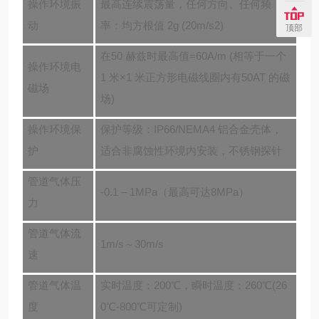
操作环境振
最高连续震荡量，任何方向、任何频
动
率：均方根值 2g (20m/s2)
顶部
在50 赫兹时最高值=60A/m (相等于一个
操作环境电
1 米×1 米正方形电磁线圈内有50AT 的磁
磁场
场)
操作环境保
保护等级：IP66/NEMA4 铝合金壳体，
护
适合非腐蚀性环境内安装，不锈钢探针
管道气体压
-0.1 –
1
MPa
（最高可达
8MPa
）
力
管道气体流
1m/s～30m/s
速
管道气体温
实时温度
：
200℃，瞬时温度
：
260℃(26
度
0℃-800℃可定制)