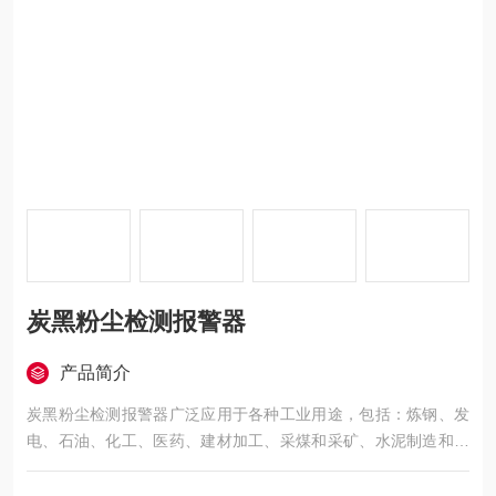
炭黑粉尘检测报警器
产品简介
炭黑粉尘检测报警器广泛应用于各种工业用途，包括：炼钢、发
电、石油、化工、医药、建材加工、采煤和采矿、水泥制造和包
装等行业。典型用途包括布袋除尘器滤袋破损的探测，对各种除
尘器、物料粉尘浓度、锅炉烟气粉尘浓度、炼铁煤气除尘工艺中