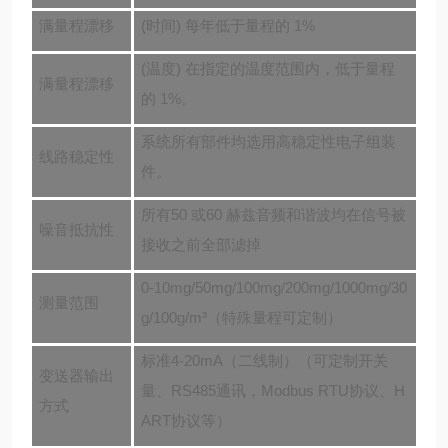
满量程漂移
(时间) 每年低于量程的 1%
(温度) 在指定的温度范围内，低于量程
满量程漂移
的 1%。
系统所有部件均选用高稳定性电子组装
线路稳定性
件。
所有50 或60 赫兹音频和谐波均在信号被
噪音抵抗性
接收之前全部滤掉
0-10mg/50mg/100mg/200mg/1000mg/30
测量范围
g/100g/m³（特殊量程可定制）
标准
4-20mA（二线制）
（
可定制开关
变送器输出
量
、
RS485通讯，Modbus RTU协议
、
H
方式
ART协议等
）