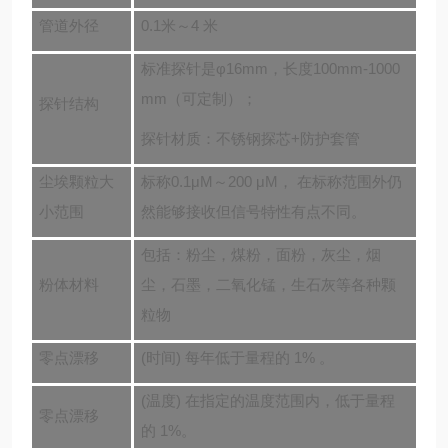
管道外径
0.1米～4 米
标准探针是φ16mm，长度100mm-1000
mm
（
可定制
）；
探针结构
探针材质：不锈钢探芯+防护套管
尘埃颗粒大
标称0.1μM～200 μM， 在标称范围外仍
小范围
然能够接收但信号特性有点不同。
包括：粉尘，煤粉，面粉，灰尘，烟
粉体材料
尘，石墨，二氧化锰，生石灰等各种颗
粒物
零点漂移
(时间) 每年低于量程的 1% 。
(温度) 在指定的温度范围内，低于量程
零点漂移
的 1%。