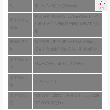
动
率：均方根值 2g (20m/s2)
顶部
在50 赫兹时最高值=60A/m (相等于一个
操作环境电
1 米×1 米正方形电磁线圈内有50AT 的磁
磁场
场)
操作环境保
保护等级：IP66/NEMA4 铝合金壳体，
护
适合非腐蚀性环境内安装，不锈钢探针
管道气体压
-0.1 –
1
MPa
（最高可达
8MPa
）
力
管道气体流
1m/s～30m/s
速
管道气体温
实时温度
：
200℃，瞬时温度
：
260℃(26
度
0℃-800℃可定制)