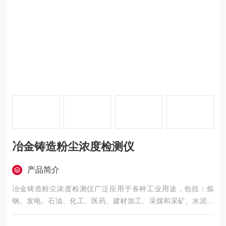
冶金铸造粉尘浓度检测仪
产品简介
冶金铸造粉尘浓度检测仪广泛应用于各种工业用途，包括：炼
钢、发电、石油、化工、医药、建材加工、采煤和采矿、水泥制
造和包装等行业。典型用途包括布袋除尘器滤袋破损的探测，对
各种除尘器、物料粉尘浓度、锅炉烟气粉尘浓度、炼铁煤气除尘