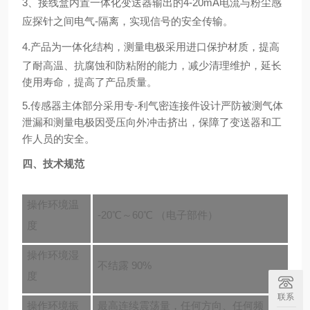
3
、接线盒内置一体化变送器输出的
4-20mA
电流与粉尘感
应探针之间电气-隔离
，实现信号的安全传输。
4
.
产品为一体化结构，测量电极采用进口保护材质，提高
了耐高温、抗腐蚀和防粘附的能力，减少清理维护，延长
使用寿命，提高了产品质量。
5.
传感器主体部分采用专-利气密连接件设计严防被测气体
泄漏和测量电极因受压向外冲击挤出，保障了变送器和工
作人员的安全。
四、技术规范
操作环境温
-20℃～60℃ （电子部件）
度
操作环境湿
不结露 90%
度
联系
操作环境振
最高连续震荡量，任何方向、任何频