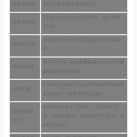
满量程漂移
(时间) 每年低于量程的 1%
(温度) 在指定的温度范围内，低于量程
满量程漂移
的 1%。
系统所有部件均选用高稳定性电子组装
线路稳定性
件。
所有50 或60 赫兹音频和谐波均在信号被
噪音抵抗性
接收之前全部滤掉
0-10mg/50mg/100mg/200mg/1000mg/30
测量范围
g/100g/m³（特殊量程可定制）
标准
4-20mA（二线制）
（
可定制开关
变送器输出
量
、
RS485通讯，Modbus RTU协议
、
H
方式
ART协议等
）