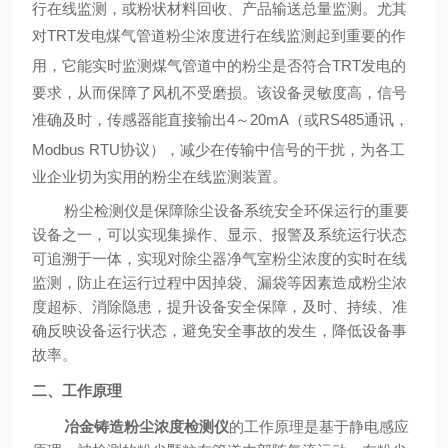
行在线监测，或粉状材料回收、产品输送总量监测
。
尤其
对
TRT
发电煤气管道粉尘浓度进行在线监测起到重要的作
用，它能实时监测煤气管道中的粉尘是否符合
TRT
发电的
要求，从而保障了风机不受磨损。该设备灵敏度高，信号
准确及时，传感器能直接输出
4
～
20mA
（或
RS485
通讯，
Modbus RTU
协议）
，减少在传输中信号的干扰，为各工
业企业切为实用的粉尘在线监测装置。
粉尘检测仪
是保障除尘设备系统安全环保运行的重要
设备之一，可以实现集操作、显示、报警及系统运行状态
可追溯于一体，实现对除尘器净气室粉尘浓度的实时在线
监测，防止在运行过程中因掉袋、漏袋等因素造成粉尘浓
度超标、消除隐患，提升设备安全保障，及时、持续、准
确反映设备运行状态，避免安全事故的发生，降低设备事
故率。
二
、工作原理
冶金铸造粉尘浓度检测仪
的工作原理是基于静电感应