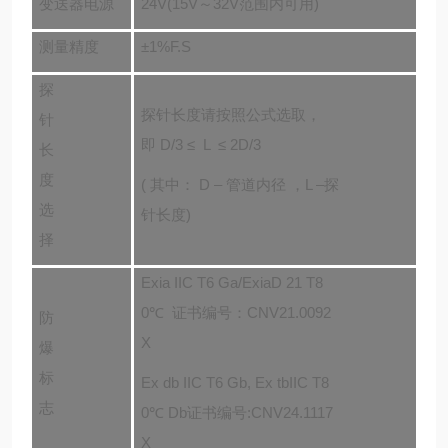
变送器电源
24V(15V～32V范围内可用)
测量精度
±1%
F.S
探
探针长度请按照公式选取，
针
即 D/3 ≤ L ≤ 2D/3
长
度
( 其中： D – 管道内径 ，L –探
选
针长度)
择
Exia IIC T6 Ga/
ExiaD 21 T8
0
℃
证书
编号：
CNV21.0092
防
X
爆
标
Ex db
IIC
T6 Gb, Ex tb
IIC
T8
志
0℃ Db证书
编号:CNV24.1117
X