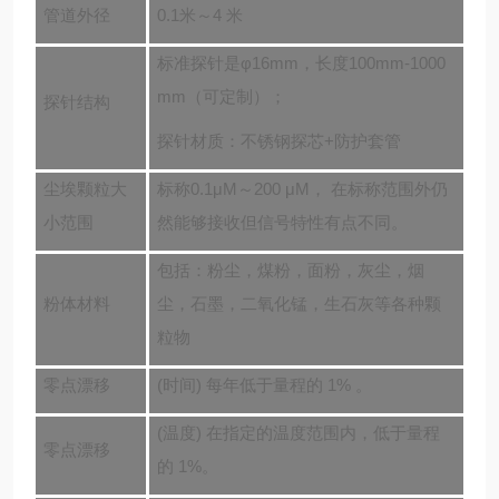
管道外径
0.1米～4 米
标准探针是φ16mm，长度100mm-1000
mm
（
可定制
）；
探针结构
探针材质：不锈钢探芯+防护套管
尘埃颗粒大
标称0.1μM～200 μM， 在标称范围外仍
小范围
然能够接收但信号特性有点不同。
包括：粉尘，煤粉，面粉，灰尘，烟
粉体材料
尘，石墨，二氧化锰，生石灰等各种颗
粒物
零点漂移
(时间) 每年低于量程的 1% 。
(温度) 在指定的温度范围内，低于量程
零点漂移
的 1%。