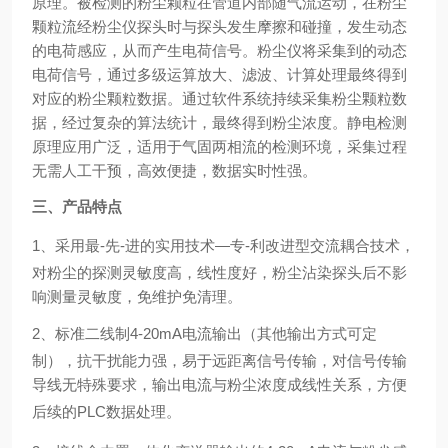
原理。被检测的粉尘颗粒在管道内部随气流运动，在粉尘
颗粒流经粉尘仪探头时与探头发生摩擦和碰撞，发生动态
的电荷感应，从而产生电荷信号。粉尘仪将采集到的动态
电荷信号，通过多级运算放大、滤波、计算处理最终得到
对应的粉尘颗粒数据。通过软件系统持续采集粉尘颗粒数
据，经过复杂的算法统计，最终得到粉尘浓度。
静电检测
原理应用广泛，适用于气固两相流的检测环境，采集过程
无需人工干预，高效便捷，数据实时性强。
三
、产品特点
1
、采用最-先-进的实用技术—专-利改进型交流耦合技术，
对粉尘的探测灵敏度高，线性度好，粉尘沾染探头后不影
响测量灵敏度，免维护免清理。
2
、标准二线制
4-20mA
电流输出（其他输出方式可定
制），抗干扰能力强，易于远距离信号传输，对信号传输
导线无特殊要求，输出电流与粉尘浓度成线性关系，方便
后续的
PLC
数据处理。