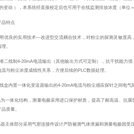
0%的变动 ），本系统经直接校定后也可用于在线监测排放浓度（单位＝m
产品特点
采用优良的实用技术—改进型交流耦合技术，对粉尘的探测灵敏度高
清理。
标准二线制4-20mA电流输出（其他输出方式可定制），抗干扰能力
电流与粉尘浓度成线性关系，方便后续的PLC数据处理。
接线盒内置一体化变送器输出的4-20mA电流与粉尘感应探针之间电
产品为一体化结构，测量电极采用进口保护材质，提高了耐高温、抗
产品质量。
传感器主体部分采用气密连接件
设计严防被测气体泄漏和测量电极因受