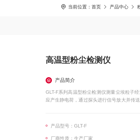
当前位置：
首页
产品中心
高温型粉尘检测仪
产品简介
GLT-F系列高温型粉尘检测仪测量尘埃粒
应产生静电荷，通过探头进行信号放大并传送
比。本系统的高科技电子线路把这部分电荷转
用于连续记录粉尘粒子的总量或浓度。
产品型号：GLT-F
厂商性质：生产厂家