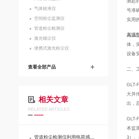
测起
气体校准仪
号准确
空间粉尘监测仪
实用
管道粉尘检测仪
高温
激光烟尘仪
体，
便携式激光粉尘仪
设备
查看全部产品
二、
GLT
大并
相关文章
出，
RELATED ARTICLES
GLT
本监
管道粉尘检测仪利用电荷感应原理测量粉尘浓度，测量精度高
3）