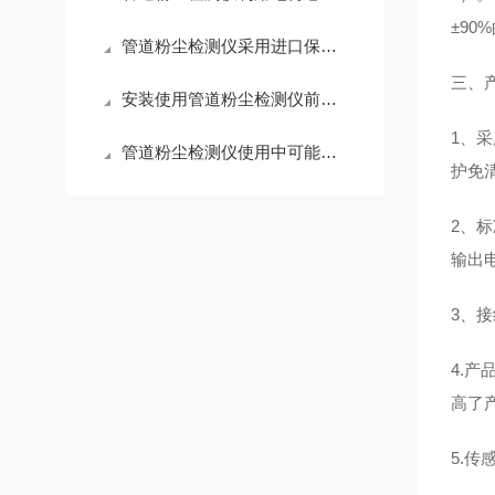
±9
管道粉尘检测仪采用进口保护材质提高了耐高温、抗腐蚀和防粘附的能力
三、
安装使用管道粉尘检测仪前，需要做好的准备工作
1、
管道粉尘检测仪使用中可能会出现以下故障，一定要注意吖
护免
2、
输出
3、
4.
高了
5.