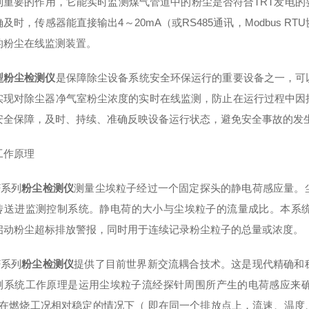
到重要的作用，它能实时监测煤气管道中的粉尘是否符合TRT发电
及时，传感器能直接输出4～20mA（或RS485通讯，Modbus
的粉尘在线监测装置。
型粉尘检测仪
是保障除尘设备系统安全环保运行的重要设备之一，可
实现对除尘器净气室粉尘浓度的实时在线监测，防止在运行过程中因
安全保障，及时、持续、准确反映设备运行状态，避免安全事故的发
工作原理
-F系列
粉尘检测仪
测量尘埃粒子经过一个固定探头的静电荷感应量。
传送进监测控制系统。静电荷的大小与尘埃粒子的流量成比。本系
启动粉尘超标排放警报，同时用于连续记录粉尘粒子的总量或浓度。
-F系列
粉尘检测仪
提供了目前世界新交流耦合技术。这是现代精确和
测系统工作原理是运用尘埃粒子流经探针周围所产生的电荷感应来确认尘
。在燃烧工况相对稳定的情况下（ 即在同一个排放点上，流速、温