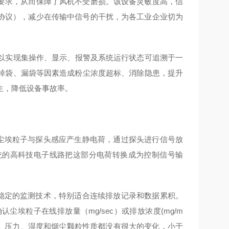
的要求，从而保障了风机不受磨损。该设备灵敏度高，信
 RTU协议），减少在传输中信号的干扰，为各工业企业切为
以实现集操作、显示、报警及系统运行状态可追溯于一
掉袋、漏袋等因素造成粉尘浓度超标、消除隐患，提升
生，降低设备事故率。
尘埃粒子与探头感应产生静电荷，通过探头进行信号放
统的高科技电子线路把这部分电荷转换成为控制信号输
稳定的监测技术，特别适合连续排放记录和数据累积。
埃粒子在线排放量（mg/sec）或排放浓度(mg/m
度、压力、湿度和烟尘颗粒性质都没有很大的变化，小于