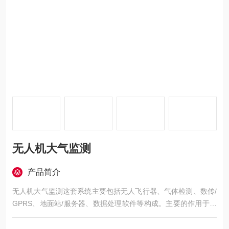
无人机大气监测
产品简介
无人机大气监测这套系统主要包括无人飞行器、气体检测、数传/
GPRS、地面站/服务器、数据处理软件等构成。主要的作用于检
测大气空气质量 AQI 与应急检测有毒有害气体，其精度可以达到
1PPB。改变了传统固定点的检测使得气体检测变得灵活、快速、