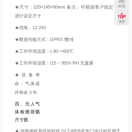
联系
★
尺寸：220×145×60mm 备注：可根据客户指定卡板
进行设定尺寸
顶部
★
供电：12-24V
★
数据传输方式：GPRS /数传
★
工作环境温度：(-30~+60)℃
★
工作环境湿度：(15 ~ 95)% RH 无凝露
★
设备寿
命：气体器
件寿命 3 年
四、无人气
体检测荷载
尺
寸
图
★
地面接收系统的软件
GLT-WEB
是专门设计的可用于