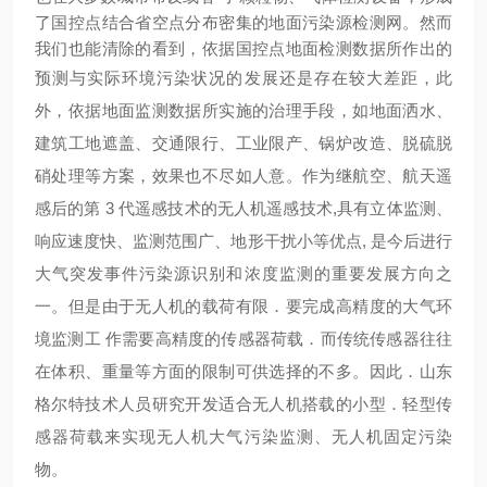
了国控点结合省空点分布密集的地面污染源检测网。然而
我们也能清除的看到，依据国控点地面检测数据所作出的
预测与实际环境污染状况的发展还是存在较大差距，此
外，依据地面监测数据所实施的治理手段，如地面洒水、
建筑工地遮盖、交通限行、工业限产、锅炉改造、脱硫脱
硝处理等方案，效
果也不尽如人意。作为继航空、航天遥
感后的第 3
代遥感技术的无人机遥感技术,具有立体监测、
响应速度快、监测范围广、地形干扰小等优点, 是今后进行
大气突发事件污染源识别和浓
度监测的重要发展方向之
一。但是由于无人机的载荷有限．要完成高精度的大气环
境监测工
作需要高精度的传感器荷载．而传统传感器往往
在体积、重量等方面的限制可供选择的不多。因此．
山东
格尔特
技术人员研究开发适合无人机搭载的小型．轻型传
感器荷
载来实现无人机大气污染监测、无人机固定污染
物。