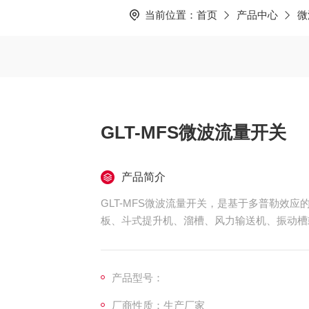
当前位置：
首页
产品中心
微
GLT-MFS微波流量开关
产品简介
GLT-MFS微波流量开关，是基于多普勒效
板、斗式提升机、溜槽、风力输送机、振动槽
可以提前发现粉料、碎屑、小球状、颗粒状运
塞导致的各种严重问题，物料损失或系统的其
产品型号：
厂商性质：生产厂家