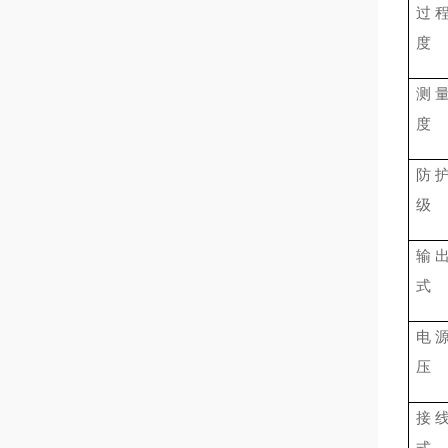
过
度
测
度
防
级
输
式
电
压
接
式