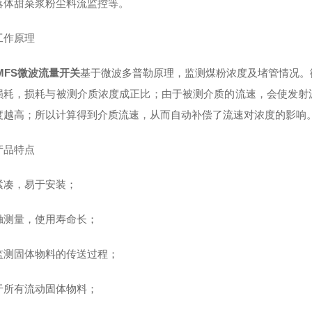
落体甜菜浆粉尘料流监控等。
工作原理
-MFS微波流量开关
基于微波多普勒原理，监测煤粉浓度及堵管情况。
损耗，损耗与被测介质浓度成正比；由于被测介质的流速，会使发射
度越高；所以计算得到介质流速，从而自动补偿了流速对浓度的影响
产品特点
紧凑，易于安装；
触测量，使用寿命长；
监测固体物料的传送过程；
于所有流动固体物料；