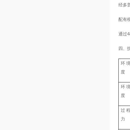
经多
配有
通过4
四、
环
度
环
度
过
力