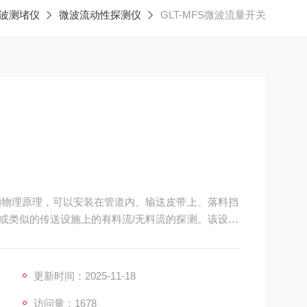
波测堵仪
微波流动性探测仪
GLT-MFS微波流量开关
应的物理原理，可以安装在管道内、输送皮带上、落料挡
或类似的传送设施上的有料流/无料流的探测。该设备
输或进料过程中的流动问题，有助于避免由于管道堵
他技术问题。
更新时间：2025-11-18
访问量：1678