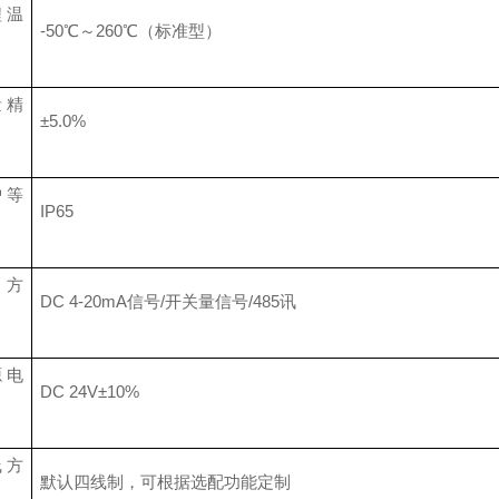
程温
-50℃～260℃（标准型）
量精
±5.0%
护等
IP65
出方
DC 4-20mA信号/开关量信号/485讯
源电
DC 24V±10%
线方
默认四线制，可根据选配功能定制