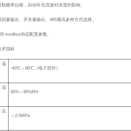
普勒频率位移，自动补充流速对浓度的影响。
模拟量输出、开关量输出、485通讯多种方式选择。
85 modbus协议配置参数。
技术指标
境温
-40℃～80℃（电子部件）
境湿
45%～85%RH
程压
＜2.5MPa