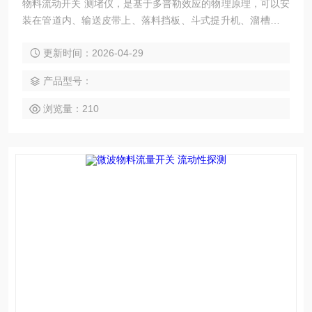
物料流动开关 测堵仪，是基于多普勒效应的物理原理，可以安
装在管道内、输送皮带上、落料挡板、斗式提升机、溜槽、风
力输送机、振动槽或类似的传送设施上的有料流/无料流的探
更新时间：2026-04-29
测。该设备可以提前发现粉料、碎屑、小球状、颗粒状运输或
进料过程中的流动问题，有助于避免由于管道堵塞导致的各种
产品型号：
严重问题，物料损失或系统的其他技术问题。
浏览量：210