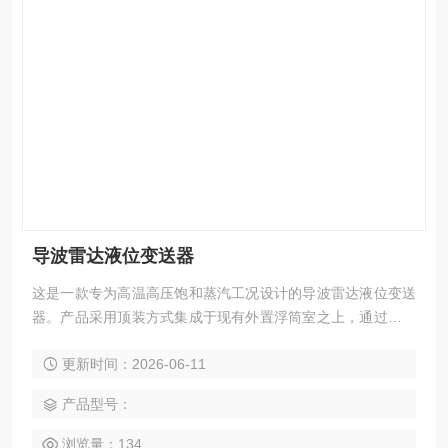
导波雷达液位变送器
这是一款专为高温高压饱和蒸汽工况设计的导波雷达液位变送
器。产品采用顶装方式集成于现有外置浮筒室之上，通过蒸汽
专用同轴探杆技术与动态蒸汽补偿算法，攻克了传统液位计在
更新时间：2026-06-11
高参数蒸汽环境下因介电常数变化、冷凝水干扰及高温传导导
致的测量失准难题。
产品型号：
浏览量：134