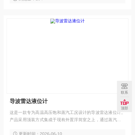
联系
导波雷达液位计
顶部
这是一款专为高温高压饱和蒸汽工况设计的导波雷达液位计。
产品采用顶装方式集成于现有外置浮筒室之上，通过蒸汽专用
同轴探杆技术与动态蒸汽补偿算法，攻克了传统液位计在高参
更新时间：2026-06-10
数蒸汽环境下因介电常数变化、冷凝水干扰及高温传导导致的