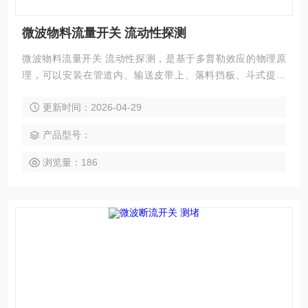
微波物料流量开关 流动性探测
微波物料流量开关 流动性探测，是基于多普勒效应的物理原
理，可以安装在管道内、输送皮带上、落料挡板、斗式提升
机、溜槽、风力输送机、振动槽或类似的传送设施上的有料流/
更新时间：2026-04-29
无料流的探测。该设备可以提前发现粉料、碎屑、小球状、颗
粒状运输或进料过程中的流动问题，有助于避免由于管道堵塞
产品型号：
导致的各种严重问题，物料损失或系统的其他技术问题。
浏览量：186