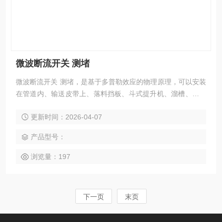
微波断流开关 测堵
微波断流开关 测堵，是基于多普勒效应的物理原理，可以安装
在管道内、输送皮带上、落料挡板、斗式提升机、溜槽、风力
输送机、振动槽或类似的传送设施上的有料流/无料流的探测。
更新时间：2026-04-07
产品型号：
浏览量：197
下一页
末页