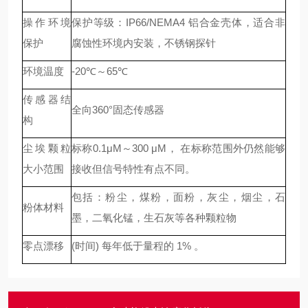
操作环境
保护等级：IP66/NEMA4 铝合金壳体，适合非
保护
腐蚀性环境内安装，不锈钢探针
环境温度
-20℃～65℃
传感器结
全向360°固态传感器
构
尘埃颗粒
标称0.1μM～300 μM， 在标称范围外仍然能够
大小范围
接收但信号特性有点不同。
包括：粉尘，煤粉，面粉，灰尘，烟尘，石
粉体材料
墨，二氧化锰，生石灰等各种颗粒物
零点漂移
(时间) 每年低于量程的 1% 。