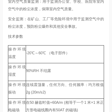
室内空气质量监测：用于监测办公室、学校、医院等室内
空气中的粉尘浓度，保障室内空气质量。
安全监测：在矿山、工厂等危险环境中用于监测空气中的
粉尘浓度，预防粉尘爆炸和其他安全事故。
技术参数
操作环境
-20℃～60℃ （电子部件）
温度
操作环境
90%RH 不结露
湿度
操作环境
连续震荡量，任何方向、任何频率：均方根值
振动
2g (20m/s2)
操作环境
在50 赫兹时值=60A/m (相等于一个1 米×1 米正
电磁场
方形电磁线圈内有50AT 的磁场)