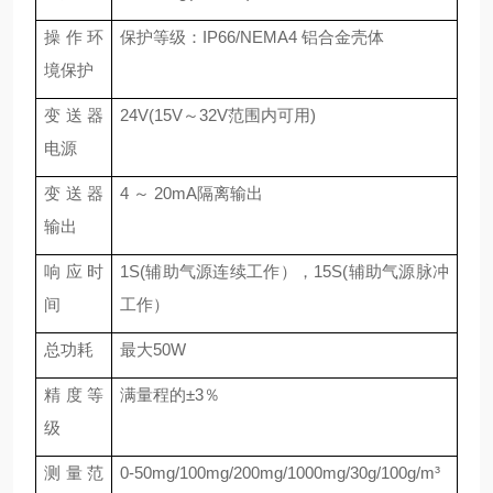
操作环
保护等级：IP66/NEMA4 铝合金壳体
境保护
变送器
24V(15V～32V范围内可用)
电源
变送器
4 ～ 20mA隔离输出
输出
响应时
1S(辅助气源连续工作），15S(辅助气源脉冲
间
工作）
总功耗
最大50W
精度等
满量程的±3％
级
测量范
0-50mg/100mg/200mg/1000mg/30g/100g/m³