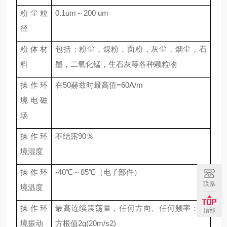
粉尘粒
0.1um～200 um
径
粉体材
包括：粉尘，煤粉，面粉，灰尘，烟尘，石
料
墨，二氧化锰，生石灰等各种颗粒物
操作环
在50赫兹时最高值=60A/m
境电磁
场
操作环
不结露90％
境湿度
操作环
-40℃～85℃（电子部件）
联系
境温度
操作环
最高连续震荡量，任何方向、任何频率：均
顶部
境振动
方根值2g(20m/s2)