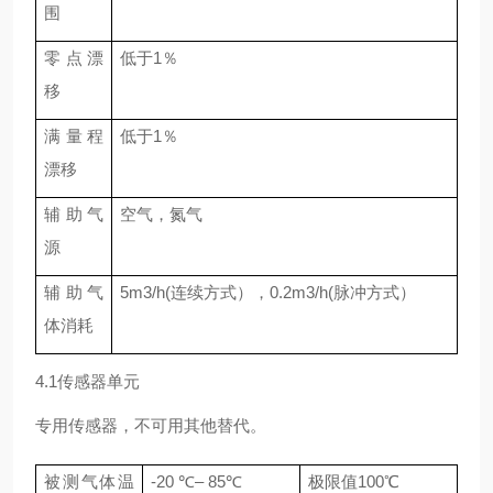
围
零点漂
低于1％
移
满量程
低于1％
漂移
辅助气
空气，氮气
源
辅助气
5m3/h(连续方式），0.2m3/h(脉冲方式）
体消耗
4.1传感器单元
专用传感器，不可用其他替代。
被测气体温
-20 ℃– 85℃
极限值100℃