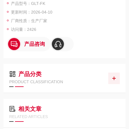
产品型号：GLT-FK
采集并传送至变送器。经变送器过滤、放大，并处理成为一个与
更新时间：2026-04-10
粉尘含量成线性关系的4-20mA标准输出值。
厂商性质：生产厂家
访问量：2426
产品咨询
产品分类
PRODUCT CLASSIFICATION
相关文章
RELATED ARTICLES