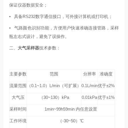
保证仪器数据安全；
• 具备RS232数字通信接口，可外接计算机或打印机；
• 气路颜色识别功能，方便用户快速准确连接管路，采样
瓶左右式设计，避免了误操作。
二、
大气采样器
技术参数：
主要参数
范围
分辨率
准确度
流量范围
（0.1~1.0）L/min（可扩展）
0.1L/min
优于±2%
大气压
（30~130）kPa
0.01kPa
优于±1%
采样时间
1min~99h59min
内任意设置
工作环境
（-30~50）℃