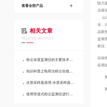
阻力盘
查看全部产品
仪器误
山东
业，
相关文章
品新
RELATED ARTICLES
监测
析仪
目前
粉尘浓度监测仪的主要技术特点采用激光光源
应用
知识科普之电荷法粉尘在线检测仪
我们
水质采样器原理-水质采样器使用方法、作用、组成介绍
我们
使用管道式粉尘监测仪进行监测时的具体步骤