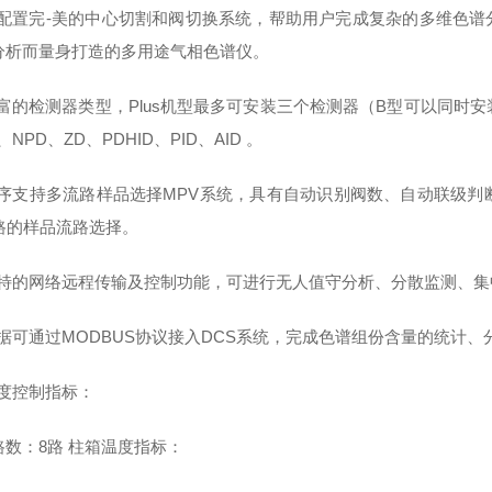
)可配置完-美的中心切割和阀切换系统，帮助用户完成复杂的多维色谱
分析而量身打造的多用途气相色谱仪。
丰富的检测器类型，Plus机型最多可安装三个检测器（B型可以同时安装两
 、NPD、ZD、PDHID、PID、AID 。
)程序支持多流路样品选择MPV系统，具有自动识别阀数、自动联级
2路的样品流路选择。
)独特的网络远程传输及控制功能，可进行无人值守分析、分散监测、
)数据可通过MODBUS协议接入DCS系统，完成色谱组份含量的统计
温度控制指标：
路数：8路 柱箱温度指标：