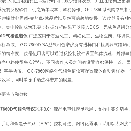
最-大
限度地延长正常运行时间，减少维修次数，并且在结构上更加
系统
的反控软件，使之简单易学，容易操作。GC-7860系列网络气相色
用户提供业界领-先的卓-越
品质以及您可信赖的结果。该仪器具有独
测、集中控制成
为现实；数据分析结果可以接入DCS，完成色谱组
860D气相色谱仪
广泛应用于石油化工、精细化工、生物医药、环境保
分
析领域。
GC-7860D SA型气相色谱仪所有进样口和检测器气路
积的精准度。
仪器使用者可以通过反控制软件设置气体流速、外部事
数字电路使得每次
运行、不同操作人员之间的设置值都保持一致。因
, 事半功倍。
GC-7860网络化气相色谱仪可配置液体自动进样
作效率，同时消除
手动进样带来的误差。
主要特点和参数
-7860D气相色谱仪
采用8.0寸液晶电容触摸显示屏，支持中英文切换
路手动和全电子气路（EPC）控制可选、网络化通讯（采用以太网接口I