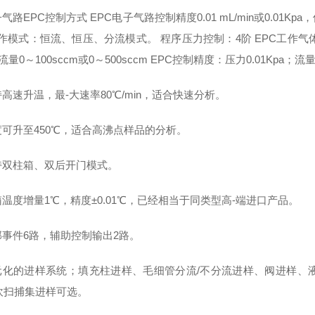
子气路EPC控制方式
EPC电子气路控制精度0.01 mL/min或0.
工作模式：恒流、恒压、分流模式。
程序压力控制：4阶
EPC工作气体
 流量0～100sccm或0～500sccm
EPC控制精度：压力0.01Kpa；流量0
持高速升温，最-大速率80℃/min，适合快速分析。
温度可升至450℃，适合高沸点样品的分析。
支持双柱箱、双后开门模式。
箱温度增量1℃，精度±0.01℃，已经相当于同类型高-端进口产品。
外部事件6路，辅助控制输出2路。
多元化的进样系统；填充柱进样、毛细管分流/不分流进样、阀进样
吹扫捕集进样可选。