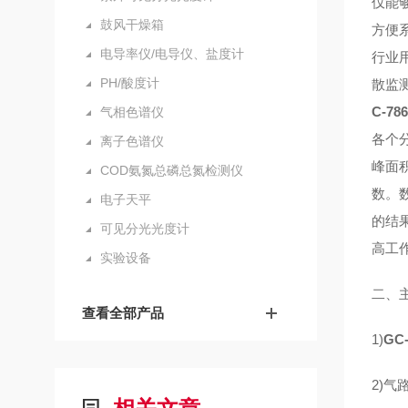
仅能够
鼓风干燥箱
方便
电导率仪/电导仪、盐度计
行业
PH/酸度计
散监
C-7
气相色谱仪
各个
离子色谱仪
峰面
COD氨氮总磷总氮检测仪
数。
电子天平
的结果
可见分光光度计
高工
实验设备
二、
查看全部产品
1)
GC
2)气