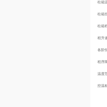
柱箱温
柱箱控
柱箱
程升速
各阶恒
程序降
温度范
控温精