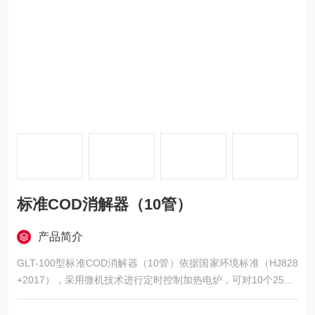
标准COD消解器（10管）
产品简介
GLT-100型标准COD消解器（10管）依据国家环境标准（HJ828
+2017），采用微机技术进行定时控制加热电炉，可对10个250m
l直形消解回流装置同时进行加热，玻璃毛刺回流管代替球形回流
管，并以风冷技术取代传统自来水冷却方式，采用倒计时方式、