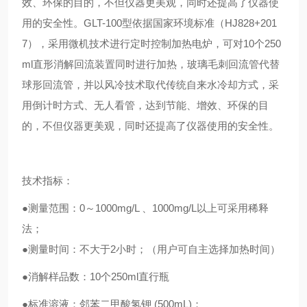
效、环保的目的，不但仪器更美观，同时还提高了仪器使
用的安全性。
GLT-100型
依据
国家
环境
标准（
HJ828+201
7）
，采用微机技术进行定时控制加热电炉，可对
10个250
ml
直
形消解回流装置
同时进行加热，玻璃毛刺回流管代替
球形回流管，并以风冷技术取代传统自来水冷却方式，采
用倒计时方式、无人看管，达到节能、增效、环保的目
的，不但仪器更美观，同时还提高了仪器使用的安全性。
技术指标：
●测量范围：0～1000mg/L 、1000mg/L以上可采用稀释
法；
●测量时间：不大于2小时；（用户可自主选择加热时间）
●消解样品数：10个250ml直行瓶
●标准溶液：邻苯二甲酸氢钾 (500mL)；