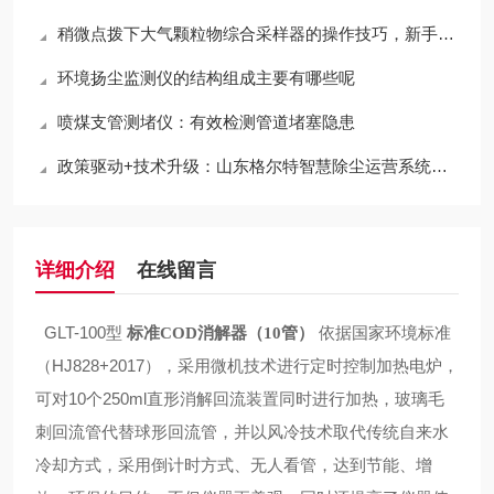
稍微点拨下大气颗粒物综合采样器的操作技巧，新手就能很好的使用了
环境扬尘监测仪的结构组成主要有哪些呢
喷煤支管测堵仪：有效检测管道堵塞隐患
政策驱动+技术升级：山东格尔特智慧除尘运营系统助力企业智慧升级
详细介绍
在线留言
GLT-100型
依据
国家
环境
标准
标准COD消解器（10管）
（
HJ828+2017）
，采用微机技术进行定时控制加热电炉，
可对
10个250
ml
直
形消解回流装置
同时进行加热，玻璃毛
刺回流管代替球形回流管，并以风冷技术取代传统自来水
冷却方式，采用倒计时方式、无人看管，达到节能、增