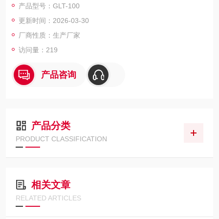
产品型号：GLT-100
无人看管，达到节能、增效、环保的目的，不但仪器更美观，同
更新时间：2026-03-30
时还提高了仪器使用的安全性。
厂商性质：生产厂家
访问量：219
产品咨询
产品分类
PRODUCT CLASSIFICATION
相关文章
RELATED ARTICLES