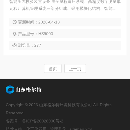
智能压力校验装置设备 由全量程造压系统、高精度数字测量单
元和计算机管理系统三部分组成。采用模块化结构、智能化管
理，满足工业和企业周期性、大批量、重复性计量检定工作的
更新时间：2026-04-13
需要，使大量繁琐的数据记录、计算、建档工作由计算机软件
自动完成。提高工作效率， 减轻劳动强度，是理想的压力仪表
产品型号：HS9000
检定装置。
浏览量：277
首页
上一页
Copyright © 2026 山东格尔特环境科技有限公司 AlL Rights
Reserved
备案号：鲁ICP备20028906号-2
技术支持：
化工仪器网
管理登录
sitemap.xml