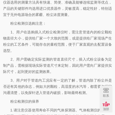
仪器选用的测量方法具有快速、简便、准确及能够连续监测等优点，
产品的关键部件均选用进口优质器件，灵敏度高，稳定性好，特别适
宜于无外电源场合的雾霾、粉尘浓度测量。
粉尘检测仪选购注意：
1、用户在选购插入式粉尘检测仪时，需注意管道内的粉尘颗粒
物直径大小，提供给厂家一个大致的范围，或是提供给厂家现场产生
粉尘的工艺条件，可能存在的量程范围，便于厂家直观的去配置设备
选型。
2、用户需确定实际监测的管道直径尺寸，插入式粉尘设备为定
制产品，需根据现场实际管道尺寸来定制，因此用户需向厂家提供实
际尺寸，起到更好的监测效果。
3、用户对于管道内工况应有一定的了解，管道内除了粉尘外是
否还有其他的杂志，例如大的颗粒，高湿度的水汽等，都需要与厂家
沟通清楚，以免探针进入管道内破损，影响最终检测。
联系
粉尘检测仪的保养
顶部
1.请注意仪器使用寿命不同的气体探测器。气体检测仪的使用寿