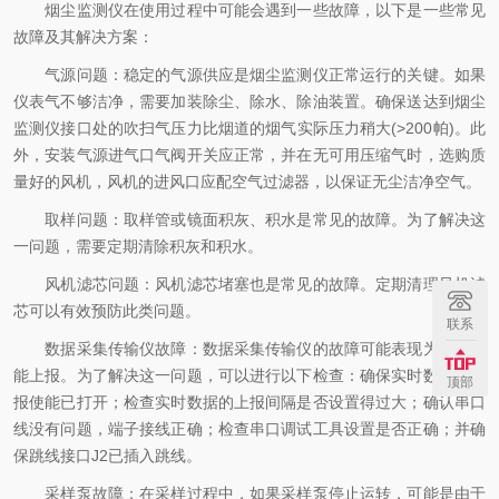
烟尘监测仪在使用过程中可能会遇到一些故障，以下是一些常见
故障及其解决方案：
气源问题：稳定的气源供应是烟尘监测仪正常运行的关键。如果
仪表气不够洁净，需要加装除尘、除水、除油装置。确保送达到烟尘
监测仪接口处的吹扫气压力比烟道的烟气实际压力稍大(>200帕)。此
外，安装气源进气口气阀开关应正常，并在无可用压缩气时，选购质
量好的风机，风机的进风口应配空气过滤器，以保证无尘洁净空气。
取样问题：取样管或镜面积灰、积水是常见的故障。为了解决这
一问题，需要定期清除积灰和积水。
风机滤芯问题：风机滤芯堵塞也是常见的故障。定期清理风机滤
芯可以有效预防此类问题。
联系
数据采集传输仪故障：数据采集传输仪的故障可能表现为数据不
能上报。为了解决这一问题，可以进行以下检查：确保实时数据的上
顶部
报使能已打开；检查实时数据的上报间隔是否设置得过大；确认串口
线没有问题，端子接线正确；检查串口调试工具设置是否正确；并确
保跳线接口J2已插入跳线。
采样泵故障：在采样过程中，如果采样泵停止运转，可能是由于