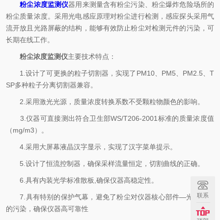
粉尘浓度监测仪
器用来测量含有粉尘污染、粉尘爆炸危险场所的
粉尘质量浓度。采用光电感应原理对粉尘进行检测，感应探头采用气
流开放且光路屏蔽的结构，能够有效防止粉尘对检测元件的污染，可
长期在线工作。
粉尘浓度监测仪
主要技术特点：
1.设计了可更换的粒子切割器，实现了PM10、PM5、PM2.5、T
SP多种粒子分离切割器兼容。
2.采用激光光源，质量浓度转换系数不受颗粒物颜色的影响。
3.仪器可直接测出符合卫生部WS/T206-2001标准的质量浓度值
（mg/m3）。
4.采用大屏幕液晶汉字显示，实现了汉字菜单提示。
5.设计了恒流控制器，确保采样流量恒定，切割曲线的正确。
6.具有内装光学标准散板,确保仪器高稳定性。
联系
7.具有特别的保护气幕，避免了粉尘对仪器核心部件—光学系统
的污染，确保仪器高可靠性